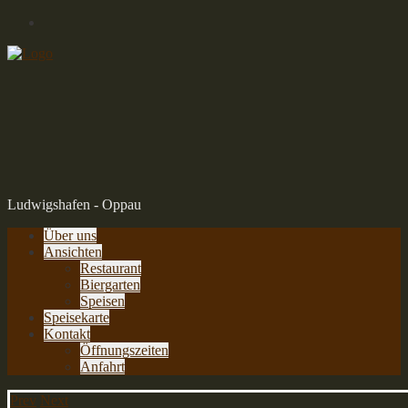
Ludwigshafen - Oppau
Über uns
Ansichten
Restaurant
Biergarten
Speisen
Speisekarte
Kontakt
Öffnungszeiten
Anfahrt
Prev
Next