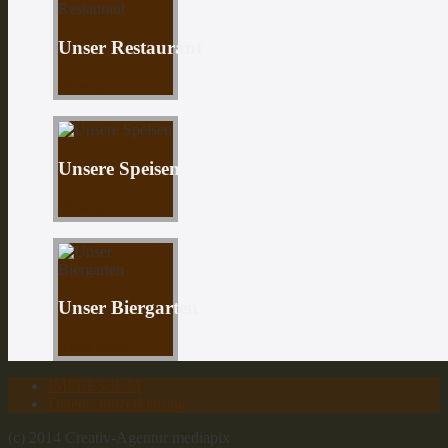
Unser
Restaurant
View more
Unsere
Speisen
View more
Unser
Biergarten
View more
IMPRESSUM
Datenschutzerklärung
(c) 2014 Creativ-Agentur mediapix